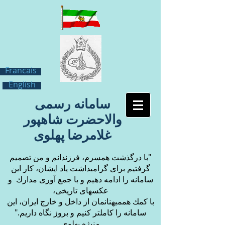
Francais
English
سامانه رسمی
والاحضرت شاهپور
غلامرضا پهلوی
"با درگذشت همسرم، فرزندانم و من تصميم
گرفتيم براى گراميداشت ياد ايشان، كار اين
سامانه را ادامه دهيم و با جمع آورى مدارك و
عكسهاى تاريخى،
با كمك همميهنانمان از داخل و خارج ايران، اين
سامانه را كاملتر كنيم و بروز نگاه داريم."
منيژه پهلوى