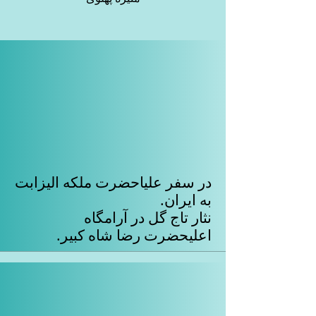
در سفر علیاحضرت ملکه الیزابت
به ایران.
نثار تاج گل در آرامگاه
اعلیحضرت رضا شاه کبیر.