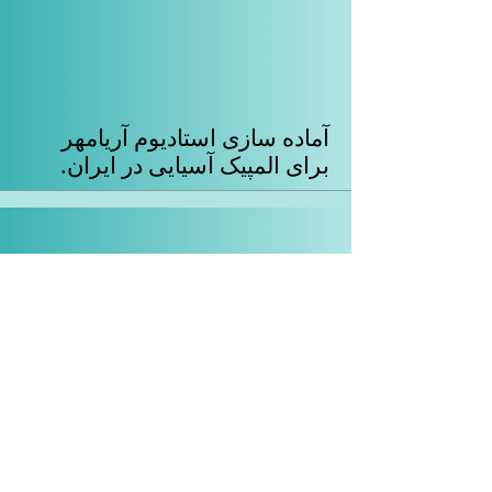
آماده سازی استادیوم آریامهر
برای المپیک آسیایی در ایران.
دعوت از جمهوری خلق چین برای
پیوستن به بازیهای المپیک
آسیایی.