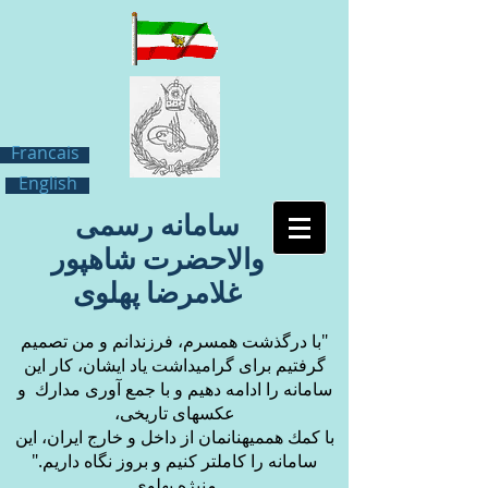
Francais
English
سامانه رسمی
والاحضرت شاهپور
غلامرضا پهلوی
"با درگذشت همسرم، فرزندانم و من تصميم
گرفتيم براى گراميداشت ياد ايشان، كار اين
سامانه را ادامه دهيم و با جمع آورى مدارك و
عكسهاى تاريخى،
با كمك همميهنانمان از داخل و خارج ايران، اين
سامانه را كاملتر كنيم و بروز نگاه داريم."
منيژه پهلوى