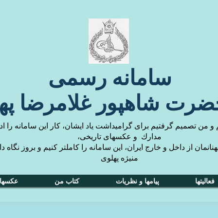
سامانه رسمی
حضرت شاهپور غلامرضا په
 من تصميم گرفتيم براى گراميداشت ياد ايشان، كار اين سامانه را ادا
مدارك و عكسهاى تاريخى،
نانمان از داخل و خارج ايران، اين سامانه را كاملتر كنيم و بروز نگاه دا
منيژه پهلوى
فعالیتها
پیامها و نظریات
کتاب من
عکسها