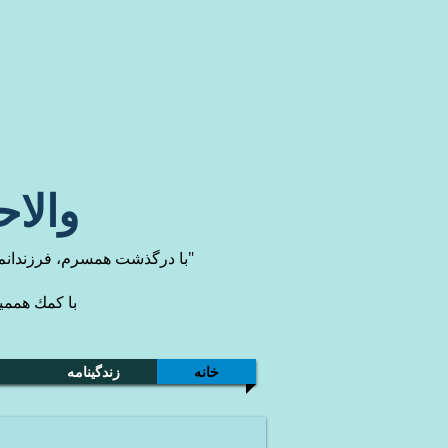
والا
"با درگذشت همسرم، فرزندانم و
با كمك همميه
خانه
زندگینامه